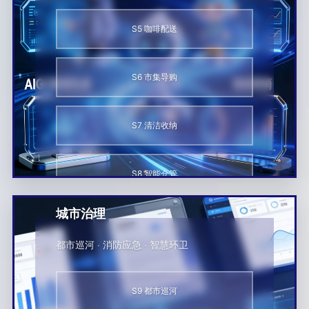
S5 咖啡配送
S6 市集导购
S7 清洁收纳
S8 智能仓管
城市治理
都市巡河 · 消防应急 · 智慧环卫
S9 都市巡河