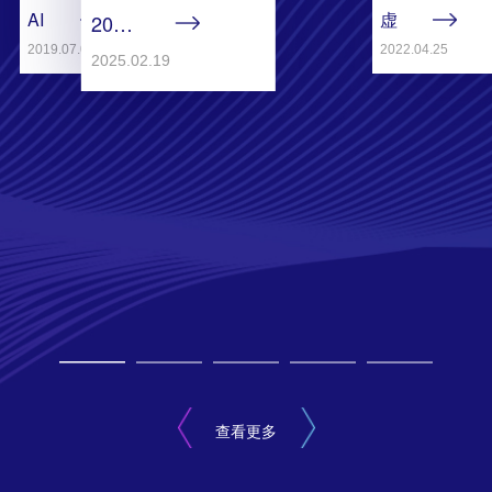
AI
虚
2025
SPACE
位
GAIDC
2019.07.01
2022.04.25
2025.02.19
入
以
大会
驻
待！
"十
火
2022
大亮
热
世
点"
申
界
震撼
请
人
发布
中
工
智
能
大
会
赛
查看更多
道
及