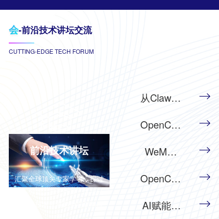
赛
事
会
-前沿技术讲坛交流
承
办
CUTTING-EDGE TECH FORUM
方
征
集
从Claw革
命到超级
OpenClaw
智体
全国纵深
WeMeet
前沿技术讲坛
WeMeet
行之行动
AI管理创
AI管理创
者大会
新论坛
OpenClaw
汇聚全球顶尖专家学者，探讨
新论坛
创想派对
人工智能、量子计算、
区块链
AI赋能应
等前沿技术发展趋势与创新应
·上海
用