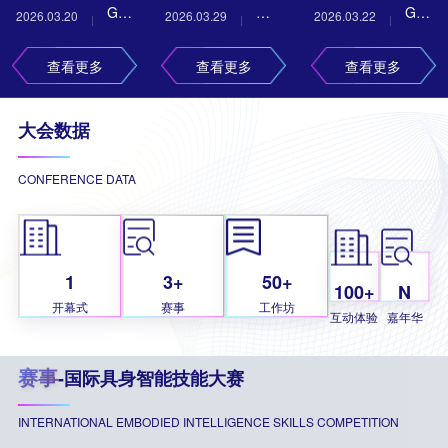
GDPS
WeMeet
GDPS
OpenClaw
命
占
2026.03.20
2026.03.29
2026.03.22
| 48
国
遇
2026
AI
2026
小
到
AI
小
纵
见“她
查看更多
查看更多
查看更多
| AI
管
丨
龙
超
搜
时
深
力
实
理
AI
虾
级
索
出
行
量”，
大会数据
战
创
创
实
智
流
一
之
在
营：
新
新
战
体
量
篇
行
创
CONFERENCE DATA
硬
论
半
训
WeMeet
新
SCI
动
造
核
坛
日
练
AI
入
论
者
中
训
营：
营
管
口 |
文？
大
遇
1
3+
50+
练，
一
招
理
GEO
100+
N
SciMaster
会
见
开幕式
赛事
工作坊
让
只
募4
创
实
互动体验
嘉年华
上
更
你
梨
小
新
战
海
闪
站
把
赛事
-国际具身智能技能大赛
时，
论
工
西
耀
在
工
从0
坛
作
岸
的
INTERNATIONAL EMBODIED INTELLIGENCE SKILLS COMPETITION
AI
作
搭
坊