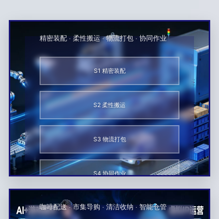
科
自
时
坊
出
开
工业制造
研
己
代
开
你
启
黑
的
进
精密装配 · 柔性搬运 · 物流打包 · 协同作业
的
报
客
风
全
AI
名
松
口
球
一
S1 精密装配
正
上！
先
人
式
锋
公
招
S2 柔性搬运
者
司
募！
开
发
S3 物流打包
大
会
S4 协同作业
商业服务
咖啡配送 · 市集导购 · 清洁收纳 · 智能仓管